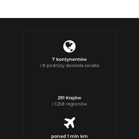
7 kontynentów
i 8 podróży dookoła świata
291 Krajów
i 1258 regionów
ponad 1 mln km