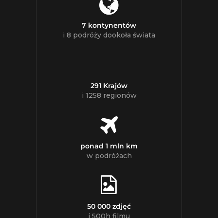
7 kontynentów
i 8 podróży dookoła świata
291 Krajów
i 1258 regionów
ponad 1 mln km
w podróżach
50 000 zdjęć
i 500h filmu