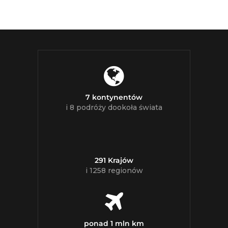
7 kontynentów
i 8 podróży dookoła świata
291 Krajów
i 1258 regionów
ponad 1 mln km