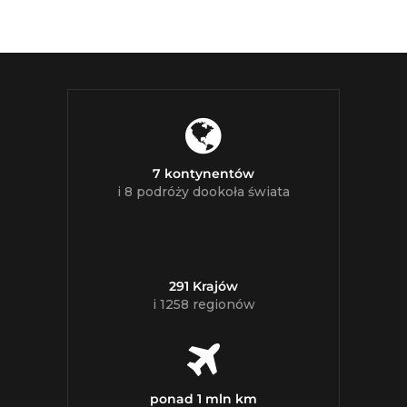
7 kontynentów
i 8 podróży dookoła świata
291 Krajów
i 1258 regionów
ponad 1 mln km