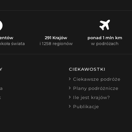
nentów
291 Krajów
ponad 1 mln km
okoła świata
i 1258 regionów
w podróżach
Y
CIEKAWOSTKI
Ciekawsze podróże
ia
Plany podróżnicze
k
Ile jest krajów?
Publikacje