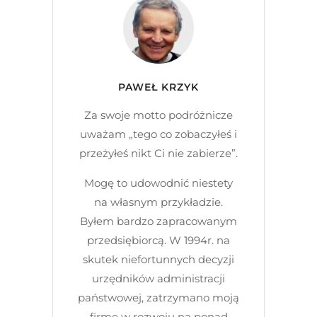
PAWEŁ KRZYK
Za swoje motto podróżnicze
uważam „tego co zobaczyłeś i
przeżyłeś nikt Ci nie zabierze”.
Mogę to udowodnić niestety
na własnym przykładzie.
Byłem bardzo zapracowanym
przedsiębiorcą. W 1994r. na
skutek niefortunnych decyzji
urzędników administracji
państwowej, zatrzymano moją
firmę w rozwoju na ponad