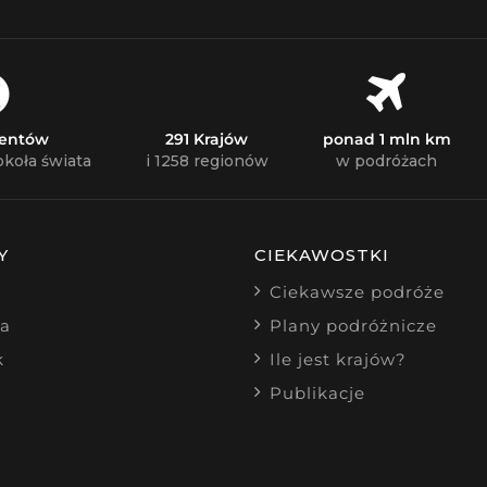
nentów
291 Krajów
ponad 1 mln km
okoła świata
i 1258 regionów
w podróżach
Y
CIEKAWOSTKI
Ciekawsze podróże
ia
Plany podróżnicze
k
Ile jest krajów?
Publikacje