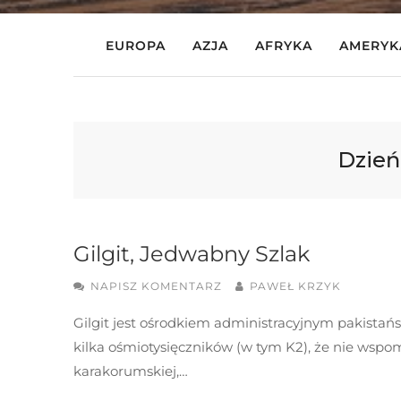
EUROPA
AZJA
AFRYKA
AMERYK
Dzień
Gilgit, Jedwabny Szlak
NAPISZ KOMENTARZ
PAWEŁ KRZYK
Gilgit jest ośrodkiem administracyjnym pakistańskie
kilka ośmiotysięczników (w tym K2), że nie wspomn
karakorumskiej,…