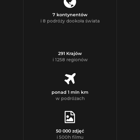
7 kontynentów
i 8 podróży dookoła świata
291 Krajów
i 1258 regionów
ponad 1 mln km
w podróżach
50 000 zdjęć
i 500h filmu