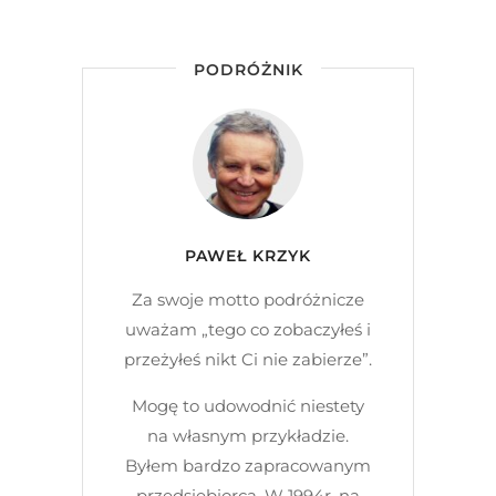
PODRÓŻNIK
PAWEŁ KRZYK
Za swoje motto podróżnicze
uważam „tego co zobaczyłeś i
przeżyłeś nikt Ci nie zabierze”.
Mogę to udowodnić niestety
na własnym przykładzie.
Byłem bardzo zapracowanym
przedsiębiorcą. W 1994r. na