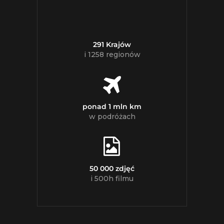
291 Krajów
i 1258 regionów
ponad 1 mln km
w podróżach
50 000 zdjęć
i 500h filmu