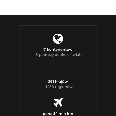
7 kontynentów
i 8 podróży dookoła świata
291 Krajów
i 1258 regionów
ponad 1 mln km