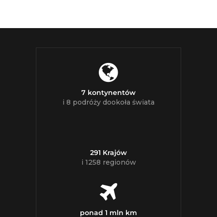
7 kontynentów
i 8 podróży dookoła świata
291 Krajów
i 1258 regionów
ponad 1 mln km