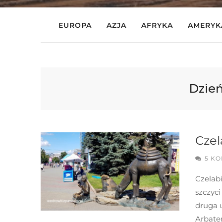
EUROPA
AZJA
AFRYKA
AMERYK
Dzie
Czel
5 K
Czelab
szczyci
druga 
Arbate