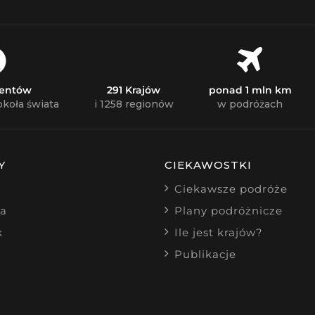
nentów
291 Krajów
ponad 1 mln km
okoła świata
i 1258 regionów
w podróżach
Y
CIEKAWOSTKI
Ciekawsze podróże
ia
Plany podróżnicze
k
Ile jest krajów?
Publikacje