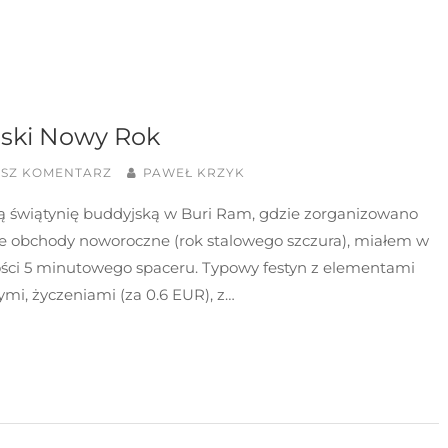
ski Nowy Rok
ISZ KOMENTARZ
PAWEŁ KRZYK
ą świątynię buddyjską w Buri Ram, gdzie zorganizowano
ie obchody noworoczne (rok stalowego szczura), miałem w
ości 5 minutowego spaceru. Typowy festyn z elementami
nymi, życzeniami (za 0.6 EUR), z…