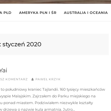
A PŁD
AMERYKA PŁN I ŚR
AUSTRALIA I OCEANIA
:
styczeń 2020
Yai
ISZ KOMENTARZ
PAWEŁ KRZYK
 to południowy kraniec Tajlandii. 160 tysięcy mieszkańców
wyspie Malajskim. Zajrzałem do Parku miejskiego na
u ponad miastem. Podziwiałem niezwykle kształty
w drzewa o nazwie kula armatnia. Jutro…