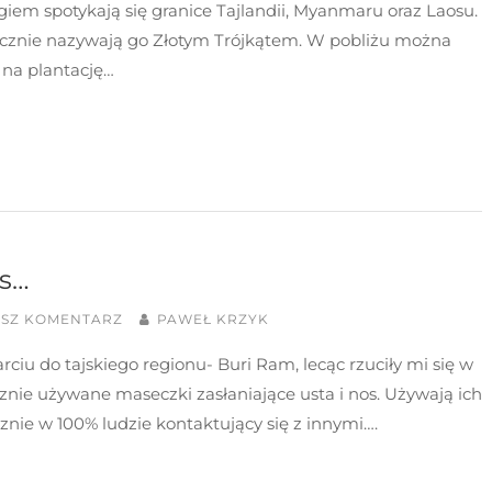
iem spotykają się granice Tajlandii, Myanmaru oraz Laosu.
ycznie nazywają go Złotym Trójkątem. W pobliżu można
 na plantację…
s…
ISZ KOMENTARZ
PAWEŁ KRZYK
rciu do tajskiego regionu- Buri Ram, lecąc rzuciły mi się w
cznie używane maseczki zasłaniające usta i nos. Używają ich
znie w 100% ludzie kontaktujący się z innymi….