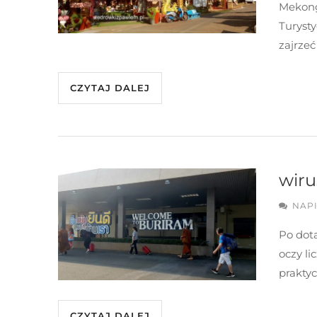
Mekong
Turyst
zajrzeć
CZYTAJ DALEJ
wiru
NAP
Po dota
oczy li
praktyc
CZYTAJ DALEJ