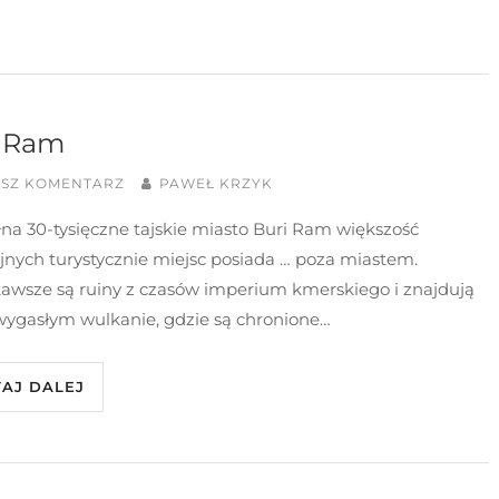
i Ram
ISZ KOMENTARZ
PAWEŁ KRZYK
na 30-tysięczne tajskie miasto Buri Ram większość
jnych turystycznie miejsc posiada … poza miastem.
kawsze są ruiny z czasów imperium kmerskiego i znajdują
 wygasłym wulkanie, gdzie są chronione…
TAJ DALEJ