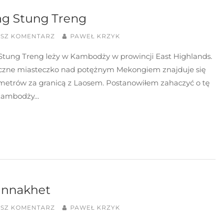
ng Stung Treng
ISZ KOMENTARZ
PAWEŁ KRZYK
Stung Treng leży w Kambodży w prowincji East Highlands.
ięczne miasteczko nad potężnym Mekongiem znajduje się
ometrów za granicą z Laosem. Postanowiłem zahaczyć o tę
Kambodży…
annakhet
ISZ KOMENTARZ
PAWEŁ KRZYK