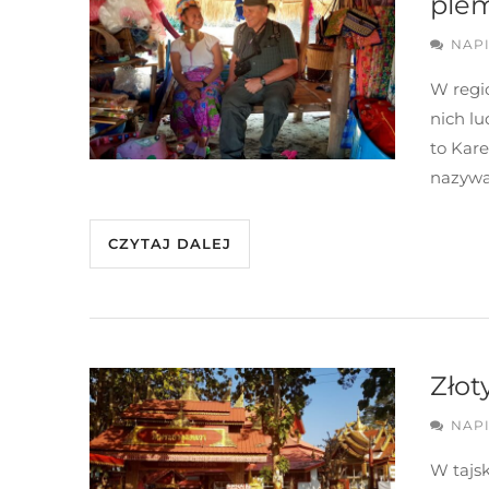
ple
NAP
W regio
nich lu
to Kar
nazywa
CZYTAJ DALEJ
Złot
NAP
W tajsk