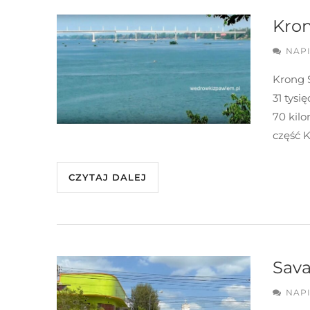
Kro
NAP
Krong 
31 tys
70 kil
część 
CZYTAJ DALEJ
Sav
NAP