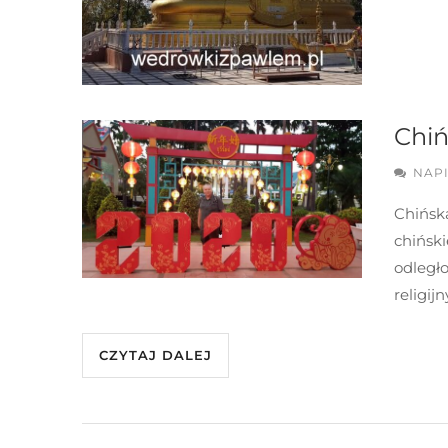
Chiń
NAP
Chińsk
chińsk
odległ
religij
CZYTAJ DALEJ