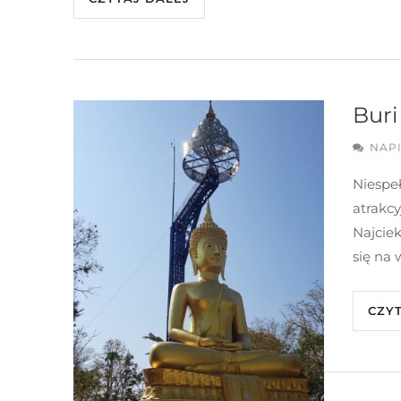
Bur
NAP
Niespeł
atrakcy
Najcie
się na
CZY