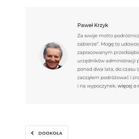
Paweł Krzyk
Za swoje motto podróżnicze
zabierze”. Mogę to udowod
zapracowanym przedsiębior
urzędników administracji
ponad dwa lata, do czasu c
zacząłem podróżować i zroz
i na wypoczynek.
więcej o
DOOKOŁA