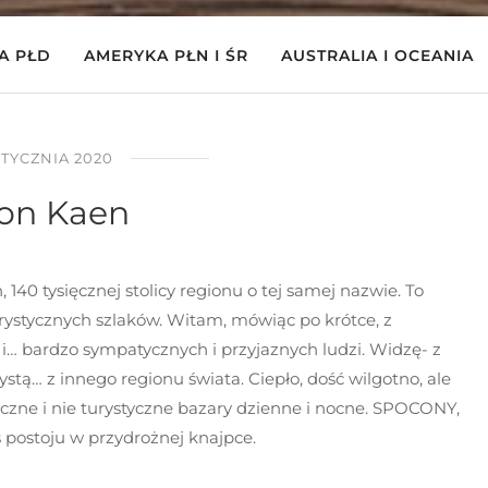
A PŁD
AMERYKA PŁN I ŚR
AUSTRALIA I OCEANIA
STYCZNIA 2020
on Kaen
140 tysięcznej stolicy regionu o tej samej nazwie. To
turystycznych szlaków. Witam, mówiąc po krótce, z
i… bardzo sympatycznych i przyjaznych ludzi. Widzę- z
stą… z innego regionu świata. Ciepło, dość wilgotno, ale
yczne i nie turystyczne bazary dzienne i nocne. SPOCONY,
 postoju w przydrożnej knajpce.