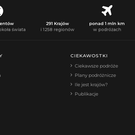
nentów
291 Krajów
ponad 1 mln km
okoła świata
i 1258 regionów
w podróżach
Y
CIEKAWOSTKI
Ciekawsze podróże
a
Plany podróżnicze
Ile jest krajów?
Publikacje