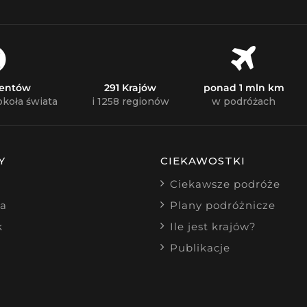
nentów
291 Krajów
ponad 1 mln km
okoła świata
i 1258 regionów
w podróżach
Y
CIEKAWOSTKI
Ciekawsze podróże
ia
Plany podróżnicze
k
Ile jest krajów?
Publikacje