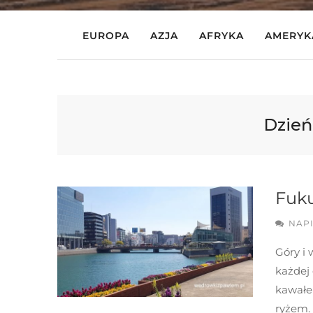
EUROPA
AZJA
AFRYKA
AMERYK
Dzień
Fuk
NAP
Góry i
każdej 
kawałek
ryżem.