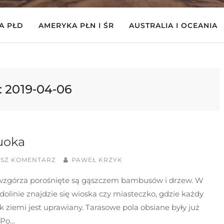
A PŁD
AMERYKA PŁN I ŚR
AUSTRALIA I OCEANIA
:
2019-04-06
uoka
ISZ KOMENTARZ
PAWEŁ KRZYK
 wzgórza porośnięte są gąszczem bambusów i drzew. W
dolinie znajdzie się wioska czy miasteczko, gdzie każdy
 ziemi jest uprawiany. Tarasowe pola obsiane były już
 Po…