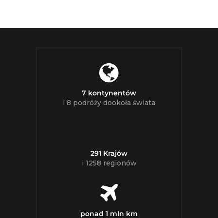
7 kontynentów
i 8 podróży dookoła świata
291 Krajów
i 1258 regionów
ponad 1 mln km