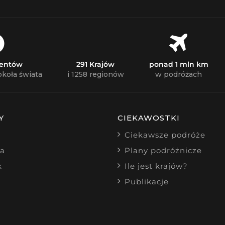
nentów
291 Krajów
ponad 1 mln km
okoła świata
i 1258 regionów
w podróżach
Y
CIEKAWOSTKI
Ciekawsze podróże
ia
Plany podróżnicze
k
Ile jest krajów?
Publikacje