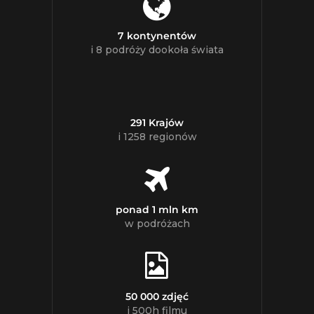
7 kontynentów
i 8 podróży dookoła świata
291 Krajów
i 1258 regionów
ponad 1 mln km
w podróżach
50 000 zdjęć
i 500h filmu