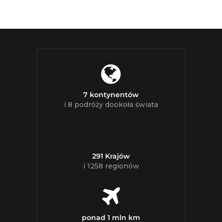
7 kontynentów
i 8 podróży dookoła świata
291 Krajów
i 1258 regionów
ponad 1 mln km