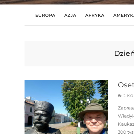
EUROPA
AZJA
AFRYKA
AMERYK
Dzień
Oset
2 K
Zaprasz
Władyk
Kaukaz
300 tys