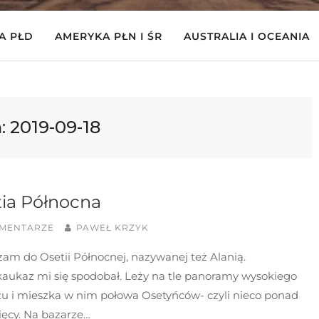
A PŁD
AMERYKA PŁN I ŚR
AUSTRALIA I OCEANIA
:
2019-09-18
ia Północna
OMENTARZE
PAWEŁ KRZYK
am do Osetii Północnej, nazywanej też Alanią.
aukaz mi się spodobał. Leży na tle panoramy wysokiego
u i mieszka w nim połowa Osetyńców- czyli nieco ponad
ięcy. Na bazarze…