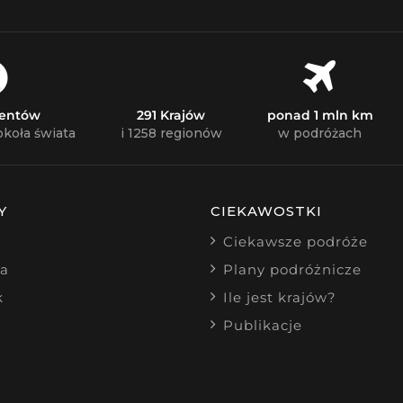
nentów
291 Krajów
ponad 1 mln km
okoła świata
i 1258 regionów
w podróżach
Y
CIEKAWOSTKI
Ciekawsze podróże
ia
Plany podróżnicze
k
Ile jest krajów?
Publikacje