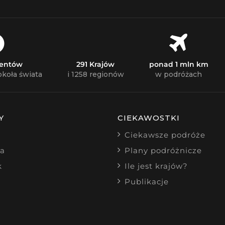
nentów
291 Krajów
ponad 1 mln km
okoła świata
i 1258 regionów
w podróżach
Y
CIEKAWOSTKI
Ciekawsze podróże
ia
Plany podróżnicze
k
Ile jest krajów?
Publikacje