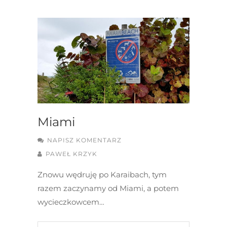
Miami
NAPISZ KOMENTARZ
PAWEŁ KRZYK
Znowu wędruję po Karaibach, tym
razem zaczynamy od Miami, a potem
wycieczkowcem…