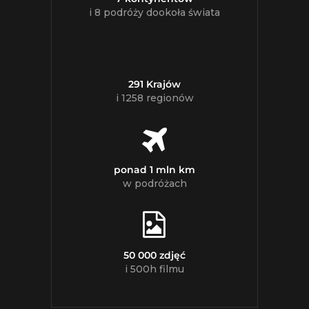
i 8 podróży dookoła świata
291 Krajów
i 1258 regionów
ponad 1 mln km
w podróżach
50 000 zdjęć
i 500h filmu