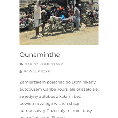
Ounaminthe
NAPISZ KOMENTARZ
PAWEŁ KRZYK
Zamierzałem pojechać do Dominikany
autobusem Caribe Tours, ale okazało się,
że jedyny autobus z kołami bez
powietrza zalega w … ich stacji
autobusowej. Pozostały mi mini busy
odjeżdżające ze Stason…