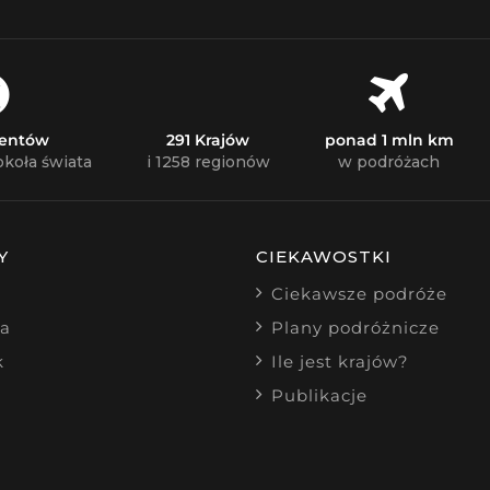
nentów
291 Krajów
ponad 1 mln km
okoła świata
i 1258 regionów
w podróżach
Y
CIEKAWOSTKI
Ciekawsze podróże
ia
Plany podróżnicze
k
Ile jest krajów?
Publikacje