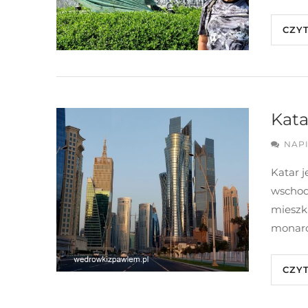
CZY
Kata
NAP
Katar 
wschod
mieszk
monarc
CZY