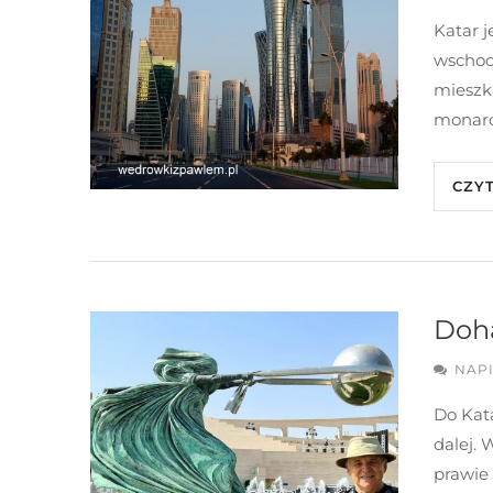
Katar 
wschod
mieszk
monarc
CZY
Doh
NAP
Do Kata
dalej. 
prawie 