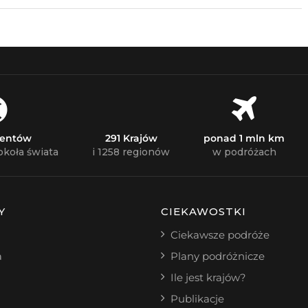
nentów
291 Krajów
ponad 1 mln km
okoła świata
i 1258 regionów
w podróżach
Y
CIEKAWOSTKI
Ciekawsze podróże
a
Plany podróżnicze
Ile jest krajów?
Publikacje