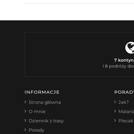
7 konty
i 8 podróży do
INFORMACJE
PORAD
Strona główna
Jak?
O mnie
Malari
Dziennik z trasy
Plecak
Porady