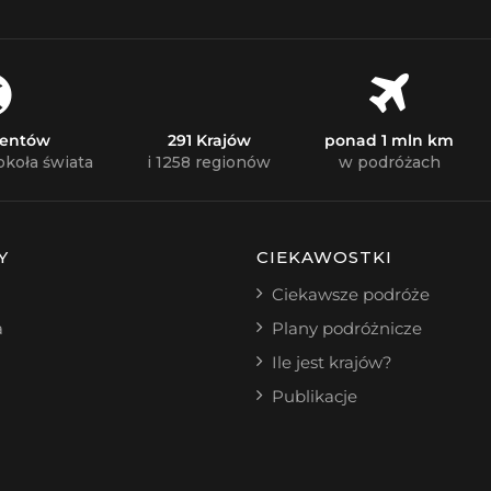
nentów
291 Krajów
ponad 1 mln km
okoła świata
i 1258 regionów
w podróżach
Y
CIEKAWOSTKI
Ciekawsze podróże
a
Plany podróżnicze
Ile jest krajów?
Publikacje