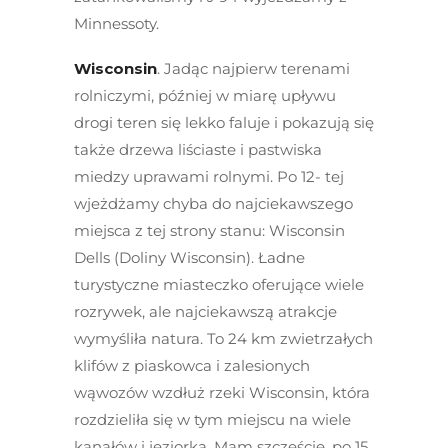
Minnessoty.
Wisconsin
. Jadąc najpierw terenami
rolniczymi, później w miarę upływu
drogi teren się lekko faluje i pokazują się
także drzewa liściaste i pastwiska
miedzy uprawami rolnymi. Po 12- tej
wjeżdżamy chyba do najciekawszego
miejsca z tej strony stanu: Wisconsin
Dells (Doliny Wisconsin). Ładne
turystyczne miasteczko oferujące wiele
rozrywek, ale najciekawszą atrakcje
wymyśliła natura. To 24 km zwietrzałych
klifów z piaskowca i zalesionych
wąwozów wzdłuż rzeki Wisconsin, która
rozdzieliła się w tym miejscu na wiele
kanałów i jeziorka. Mam szczęście, po 15