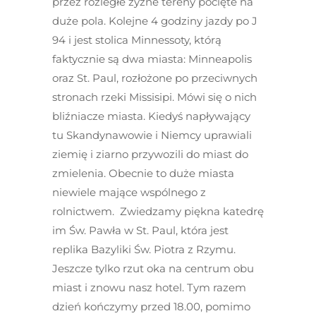
przez rozległe żyzne tereny pocięte na
duże pola. Kolejne 4 godziny jazdy po J
94 i jest stolica Minnessoty, którą
faktycznie są dwa miasta: Minneapolis
oraz St. Paul, rozłożone po przeciwnych
stronach rzeki Missisipi. Mówi się o nich
bliźniacze miasta. Kiedyś napływający
tu Skandynawowie i Niemcy uprawiali
ziemię i ziarno przywozili do miast do
zmielenia. Obecnie to duże miasta
niewiele mające wspólnego z
rolnictwem. Zwiedzamy piękna katedrę
im Św. Pawła w St. Paul, która jest
replika Bazyliki Św. Piotra z Rzymu.
Jeszcze tylko rzut oka na centrum obu
miast i znowu nasz hotel. Tym razem
dzień kończymy przed 18.00, pomimo