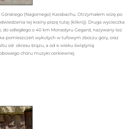
Górskiego (Nagornego) Karabachu. Otrzymałem wizę po
dwiedzenia tej krainy piszę tutaj (kliknij). Druga wycieczka
), do odległego o 40 km Monastyru Gegard, nazywany tez
ilka pomieszczeń wykutych w tufowym zboczu góry, oraz
ultu od okresu brązu, a od 4 wieku świątynią
osobowego chóru muzyki cerkiewnej.