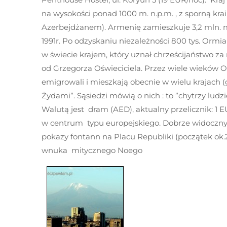
na wysokości ponad 1000 m. n.p.m. , z sporną kr
Azerbejdżanem). Armenię zamieszkuje 3,2 mln. mie
1991r. Po odzyskaniu niezależności 800 tys. Ormi
w świecie krajem, który uznał chrześcijaństwo za r
od Grzegorza Oświeciciela. Przez wiele wieków 
emigrowali i mieszkają obecnie w wielu krajach (
Żydami”. Sąsiedzi mówią o nich : to ”chytrzy ludzi
Walutą jest dram (AED), aktualny przelicznik: 
w centrum typu europejskiego. Dobrze widoczn
pokazy fontann na Placu Republiki (początek ok.
wnuka mitycznego Noego