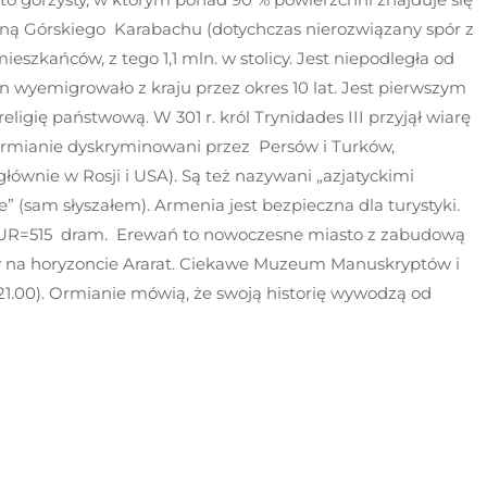
ainą Górskiego Karabachu (dotychczas nierozwiązany spór z
szkańców, z tego 1,1 mln. w stolicy. Jest niepodległa od
an wyemigrowało z kraju przez okres 10 lat. Jest pierwszym
eligię państwową. W 301 r. król Trynidades III przyjął wiarę
Ormianie dyskryminowani przez Persów i Turków,
głównie w Rosji i USA). Są też nazywani „azjatyckimi
e” (sam słyszałem). Armenia jest bezpieczna dla turystyki.
1 EUR=515 dram. Erewań to nowoczesne miasto z zabudową
y na horyzoncie Ararat. Ciekawe Muzeum Manuskryptów i
21.00). Ormianie mówią, że swoją historię wywodzą od