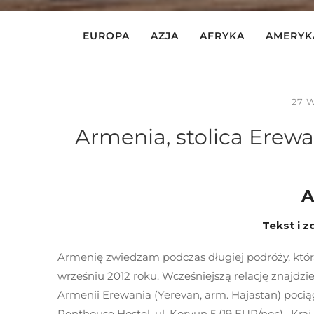
EUROPA
AZJA
AFRYKA
AMERYK
27 
Armenia, stolica Erewań
A
Tekst i z
Armenię zwiedzam podczas długiej podróży, któr
wrześniu 2012 roku. Wcześniejszą relację znajdzie
Armenii Erewania (Yerevan, arm. Hajastan) pociąg
Penthouse Hostel, ul. Koryun 5 (19 EUR/noc). Kra