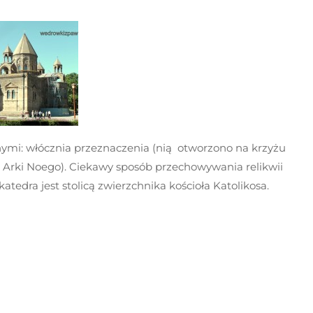
nymi: włócznia przeznaczenia (nią otworzono na krzyżu
 z Arki Noego). Ciekawy sposób przechowywania relikwii
atedra jest stolicą zwierzchnika kościoła Katolikosa.