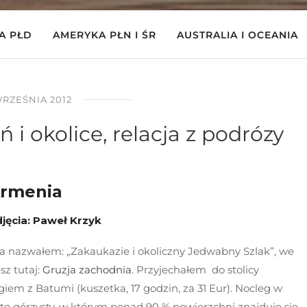
A PŁD
AMERYKA PŁN I ŚR
AUSTRALIA I OCEANIA
WRZEŚNIA 2012
 i okolice, relacja z podrózy
rmenia
djęcia: Paweł Krzyk
a nazwałem: „Zakaukazie i okoliczny Jedwabny Szlak”, we
sz tutaj:
Gruzja zachodnia
. Przyjechałem do stolicy
iem z Batumi (kuszetka, 17 godzin, za 31 Eur). Nocleg w
j to górzysty, w którym ponad 90 % powierzchni znajduje się