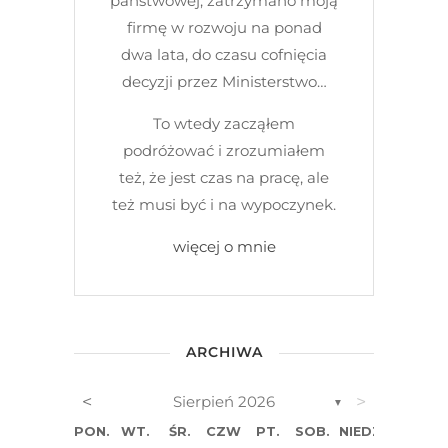
państwowej, zatrzymano moją
firmę w rozwoju na ponad
dwa lata, do czasu cofnięcia
decyzji przez Ministerstwo…
To wtedy zacząłem
podróżować i zrozumiałem
też, że jest czas na pracę, ale
też musi być i na wypoczynek.
więcej o mnie
ARCHIWA
<
>
Sierpień 2026
▼
PON.
WT.
ŚR.
CZW.
PT.
SOB.
NIEDZ.