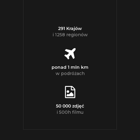
291 Krajów
i 1258 regionów
ponad 1 mln km
w podróżach
50 000 zdjęć
i 500h filmu