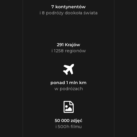
7 kontynentów
i 8 podróży dookoła świata
291 Krajów
i 1258 regionów
ponad 1 mln km
w podróżach
50 000 zdjęć
i 500h filmu