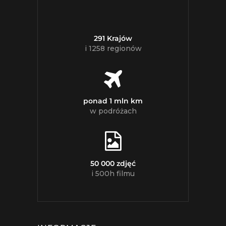
291 Krajów
i 1258 regionów
ponad 1 mln km
w podróżach
50 000 zdjęć
i 500h filmu