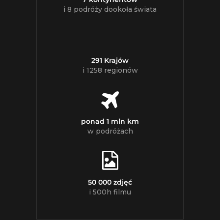
i 8 podróży dookoła świata
291 Krajów
i 1258 regionów
ponad 1 mln km
w podróżach
50 000 zdjęć
i 500h filmu