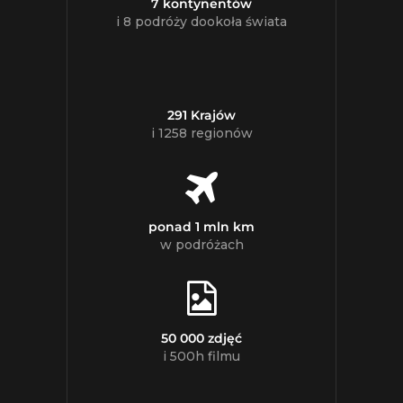
7 kontynentów
i 8 podróży dookoła świata
291 Krajów
i 1258 regionów
ponad 1 mln km
w podróżach
50 000 zdjęć
i 500h filmu