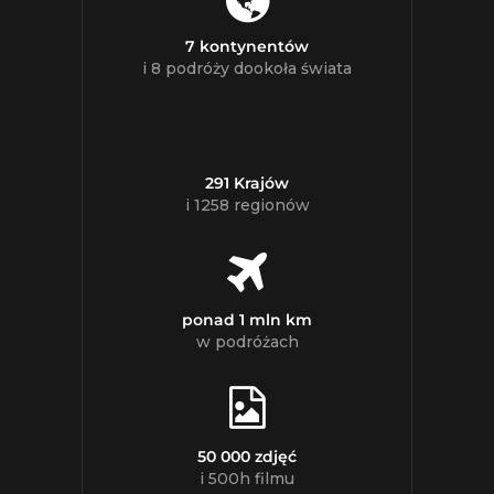
7 kontynentów
i 8 podróży dookoła świata
291 Krajów
i 1258 regionów
ponad 1 mln km
w podróżach
50 000 zdjęć
i 500h filmu