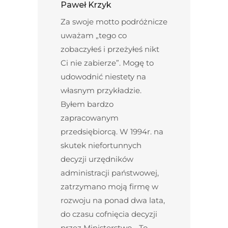
Paweł Krzyk
Za swoje motto podróżnicze
uważam „tego co
zobaczyłeś i przeżyłeś nikt
Ci nie zabierze”. Mogę to
udowodnić niestety na
własnym przykładzie.
Byłem bardzo
zapracowanym
przedsiębiorcą. W 1994r. na
skutek niefortunnych
decyzji urzędników
administracji państwowej,
zatrzymano moją firmę w
rozwoju na ponad dwa lata,
do czasu cofnięcia decyzji
przez Ministerstwo… To