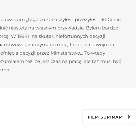
 uważam „tego co zobaczyłeś i przeżyłeś nikt Ci nie
nić niestety na własnym przykładzie. Byłem bardzo
cą. W 1994r. na skutek niefortunnych decyzji
 państwowej, zatrzymano moją firmę w rozwoju na
ofnięcia decyzji przez Ministerstwo… To wtedy
umiałem też, że jest czas na pracę, ale też musi być
 mnie
FILM SURINAM