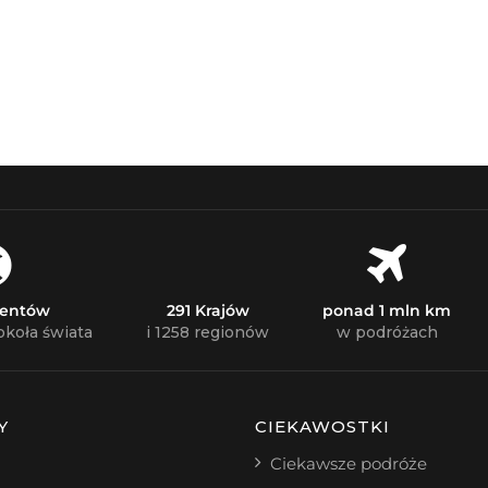
nentów
291 Krajów
ponad 1 mln km
okoła świata
i 1258 regionów
w podróżach
Y
CIEKAWOSTKI
Ciekawsze podróże