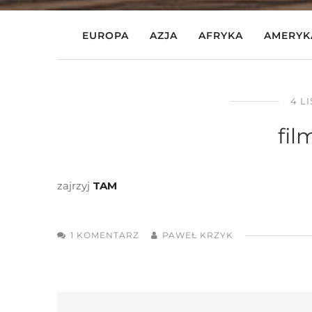
EUROPA
AZJA
AFRYKA
AMERYK
4 L
fi
zajrzyj
TAM
1 KOMENTARZ
PAWEŁ KRZYK