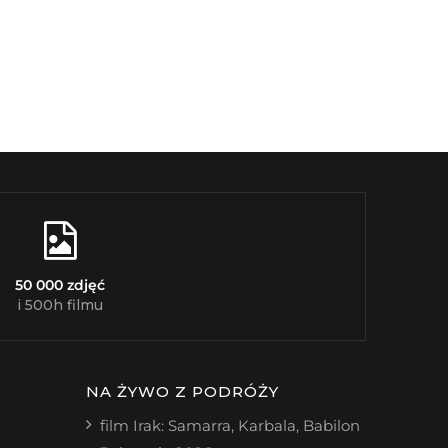
50 000 zdjęć
i 500h filmu
NA ŻYWO Z PODRÓŻY
film Irak: Samarra, Karbala, Babilon