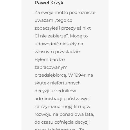
Paweł Krzyk
Za swoje motto podróżnicze
uważam „tego co
zobaczyłeś i przeżyłeś nikt
Ci nie zabierze”. Mogę to
udowodnić niestety na
własnym przykładzie.
Byłem bardzo
zapracowanym
przedsiębiorcą. W 1994r. na
skutek niefortunnych
decyzji urzędników
administracji państwowej,
zatrzymano moją firmę w
rozwoju na ponad dwa lata,
do czasu cofnięcia decyzji
przez Ministerstwo… To