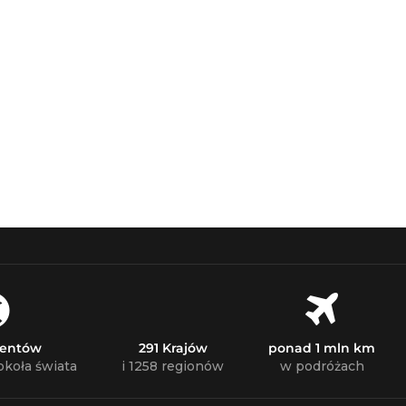
nentów
291 Krajów
ponad 1 mln km
okoła świata
i 1258 regionów
w podróżach