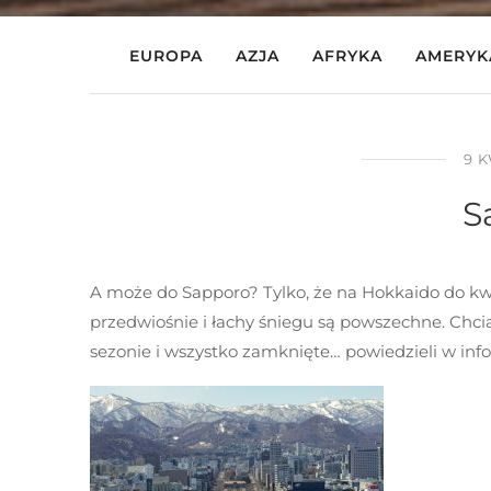
EUROPA
AZJA
AFRYKA
AMERYK
9 K
S
A może do Sapporo? Tylko, że na Hokkaido do kwit
przedwiośnie i łachy śniegu są powszechne. Chci
sezonie i wszystko zamknięte… powiedzieli w info