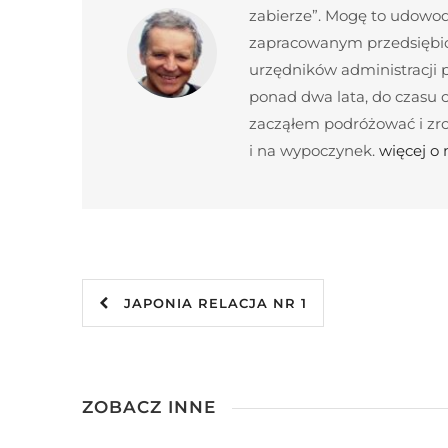
zabierze”. Mogę to udowod
zapracowanym przedsiębior
urzędników administracji
ponad dwa lata, do czasu c
zacząłem podróżować i zroz
i na wypoczynek.
więcej o
JAPONIA RELACJA NR 1
ZOBACZ INNE