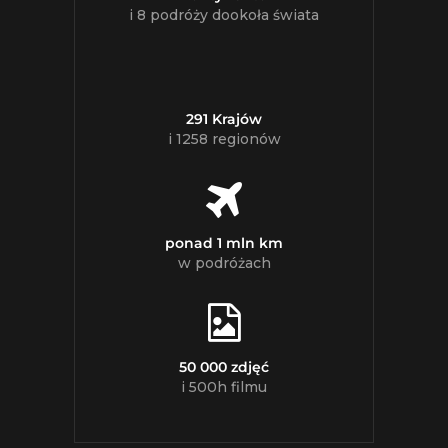
i 8 podróży dookoła świata
291 Krajów
i 1258 regionów
ponad 1 mln km
w podróżach
50 000 zdjęć
i 500h filmu