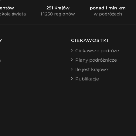
nentów
291 Krajów
ponad 1 mln km
okoła świata
i 1258 regionów
w podróżach
Y
CIEKAWOSTKI
Ciekawsze podróże
a
Plany podróżnicze
Ile jest krajów?
Publikacje