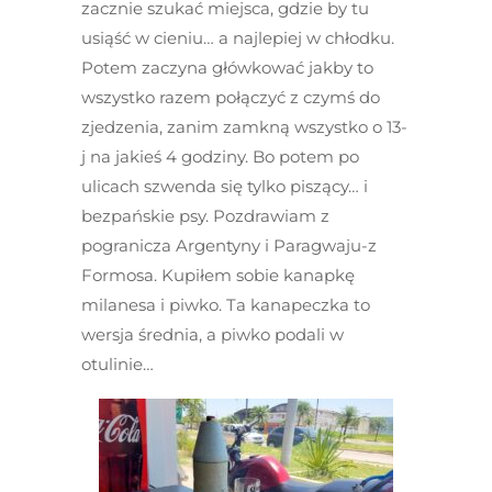
zacznie szukać miejsca, gdzie by tu
usiąść w cieniu… a najlepiej w chłodku.
Potem zaczyna główkować jakby to
wszystko razem połączyć z czymś do
zjedzenia, zanim zamkną wszystko o 13-
j na jakieś 4 godziny. Bo potem po
ulicach szwenda się tylko piszący… i
bezpańskie psy. Pozdrawiam z
pogranicza Argentyny i Paragwaju-z
Formosa. Kupiłem sobie kanapkę
milanesa i piwko. Ta kanapeczka to
wersja średnia, a piwko podali w
otulinie…