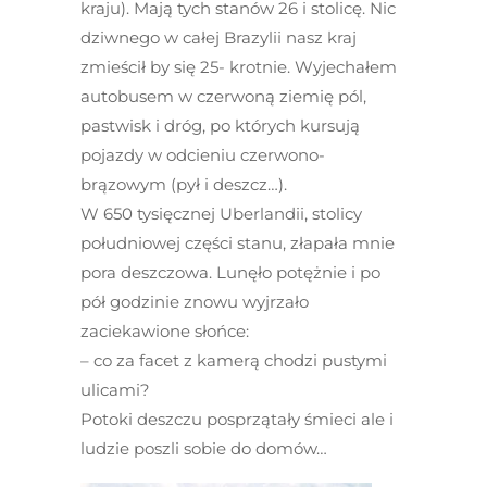
kraju). Mają tych stanów 26 i stolicę. Nic
dziwnego w całej Brazylii nasz kraj
zmieścił by się 25- krotnie. Wyjechałem
autobusem w czerwoną ziemię pól,
pastwisk i dróg, po których kursują
pojazdy w odcieniu czerwono-
brązowym (pył i deszcz…).
W 650 tysięcznej Uberlandii, stolicy
południowej części stanu, złapała mnie
pora deszczowa. Lunęło potężnie i po
pół godzinie znowu wyjrzało
zaciekawione słońce:
– co za facet z kamerą chodzi pustymi
ulicami?
Potoki deszczu posprzątały śmieci ale i
ludzie poszli sobie do domów…