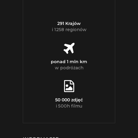
291 Krajów
i 1258 regionów
ponad 1 mln km
w podróżach
50 000 zdjęć
i 500h filmu