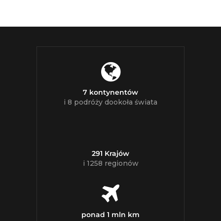
7 kontynentów
i 8 podróży dookoła świata
291 Krajów
i 1258 regionów
ponad 1 mln km