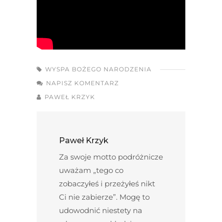
WYSPA BOŻEGO NARODZENIA
NAPISZ KOMENTARZ
PAWEŁ KRZYK
Paweł Krzyk
Za swoje motto podróżnicze
uważam „tego co
zobaczyłeś i przeżyłeś nikt
Ci nie zabierze”. Mogę to
udowodnić niestety na