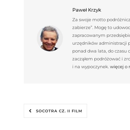
Paweł Krzyk
Za swoje motto podróżnicze
zabierze”. Mogę to udowod
zapracowanym przedsiębior
urzędników administracji
ponad dwa lata, do czasu c
zacząłem podróżować i zroz
i na wypoczynek.
więcej o
SOCOTRA CZ. II FILM