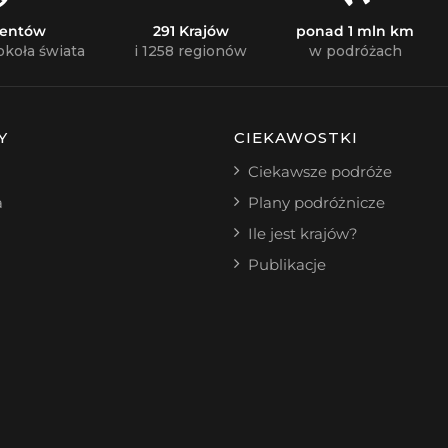
nentów
291 Krajów
ponad 1 mln km
okoła świata
i 1258 regionów
w podróżach
Y
CIEKAWOSTKI
Ciekawsze podróże
a
Plany podróżnicze
Ile jest krajów?
Publikacje