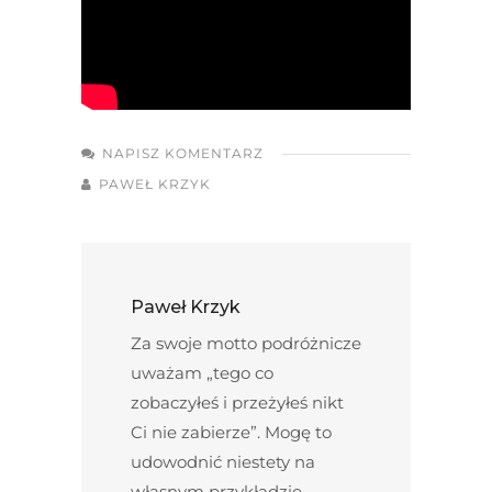
NAPISZ KOMENTARZ
PAWEŁ KRZYK
Paweł Krzyk
Za swoje motto podróżnicze
uważam „tego co
zobaczyłeś i przeżyłeś nikt
Ci nie zabierze”. Mogę to
udowodnić niestety na
własnym przykładzie.