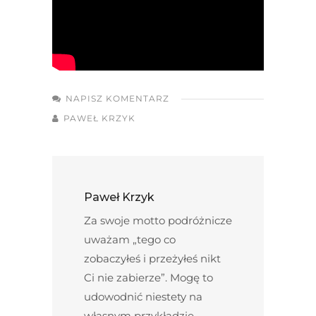
NAPISZ KOMENTARZ
PAWEŁ KRZYK
Paweł Krzyk
Za swoje motto podróżnicze
uważam „tego co
zobaczyłeś i przeżyłeś nikt
Ci nie zabierze”. Mogę to
udowodnić niestety na
własnym przykładzie.