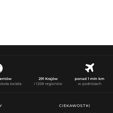
nentów
291 Krajów
ponad 1 mln km
okoła świata
i 1258 regionów
w podróżach
Y
CIEKAWOSTKI