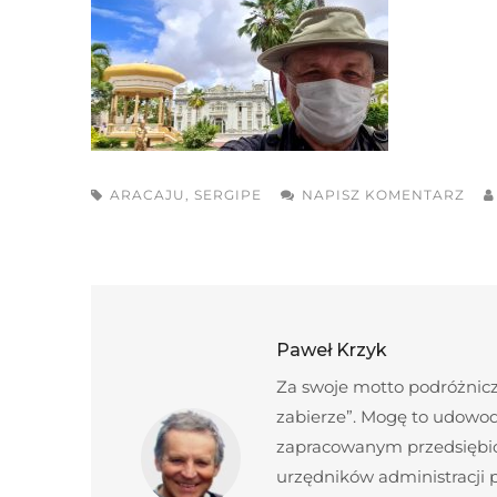
ARACAJU
,
SERGIPE
NAPISZ KOMENTARZ
Paweł Krzyk
Za swoje motto podróżnicze
zabierze”. Mogę to udowod
zapracowanym przedsiębior
urzędników administracji