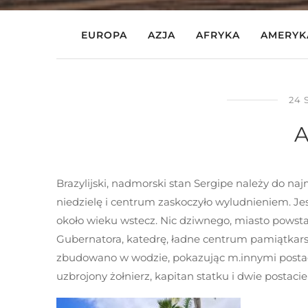
EUROPA
AZJA
AFRYKA
AMERYK
24 
A
Brazylijski, nadmorski stan Sergipe należy do na
niedzielę i centrum zaskoczyło wyludnieniem. Jest
około wieku wstecz. Nic dziwnego, miasto powsta
Gubernatora, katedrę, ładne centrum pamiątka
zbudowano w wodzie, pokazując m.innymi postaci
uzbrojony żołnierz, kapitan statku i dwie postaci