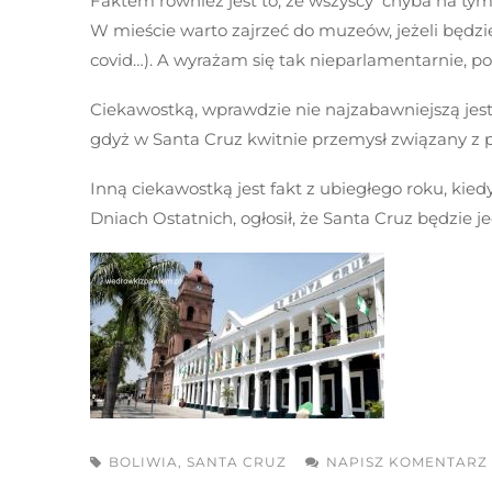
Faktem również jest to, że wszyscy chyba na tym
W mieście warto zajrzeć do muzeów, jeżeli będzie
covid…). A wyrażam się tak nieparlamentarnie,
Ciekawostką, wprawdzie nie najzabawniejszą jest f
gdyż w Santa Cruz kwitnie przemysł związany z 
Inną ciekawostką jest fakt z ubiegłego roku, kie
Dniach Ostatnich, ogłosił, że Santa Cruz będzie 
BOLIWIA
,
SANTA CRUZ
NAPISZ KOMENTARZ