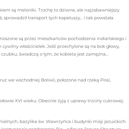
iem są meloniki. Trochę to dziwne, ale najzabawniejszy
oś, sprowadził transport tych kapeluszy… i tak powstała
) noszone są przez mieszkańców pochodzenia indiańskiego i
cywilny właścicielek. Jeśli przechylone są na bok głowy,
jej czubku, świadczą o tym, że kobieta jest zamężna…
 we wschodniej Boliwii, położone nad rzeką Piraí,
połowie XVI wieku. Obecnie żyją z uprawy trzciny cukrowej,
alnych, bazylika św. Wawrzyńca i budynki misji jezuickich.