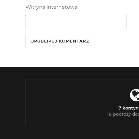
Witryna internetowa
7 konty
i 8 podróży do