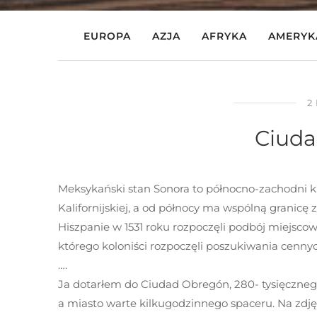
EUROPA
AZJA
AFRYKA
AMERYK
2
Ciud
Meksykański stan Sonora to północno-zachodni k
Kalifornijskiej, a od północy ma wspólną grani
Hiszpanie w 1531 roku rozpoczęli podbój miejscow
którego koloniści rozpoczęli poszukiwania cenny
….
Ja dotarłem do Ciudad Obregón, 280- tysięcznego 
a miasto warte kilkugodzinnego spaceru. Na zdj