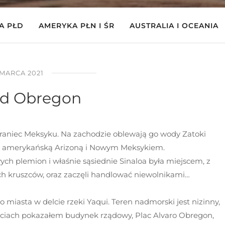
A PŁD
AMERYKA PŁN I ŚR
AUSTRALIA I OCEANIA
 MARCA 2021
ad Obregon
raniec Meksyku. Na zachodzie oblewają go wody Zatoki
cę z amerykańską Arizoną i Nowym Meksykiem.
ych plemion i właśnie sąsiednie Sinaloa była miejscem, z
ch kruszców, oraz zaczęli handlować niewolnikami…
miasta w delcie rzeki Yaqui. Teren nadmorski jest nizinny,
ęciach pokazałem budynek rządowy, Plac Alvaro Obregon,