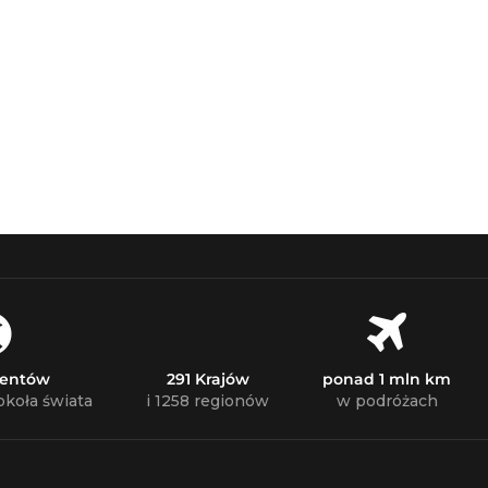
nentów
291 Krajów
ponad 1 mln km
okoła świata
i 1258 regionów
w podróżach