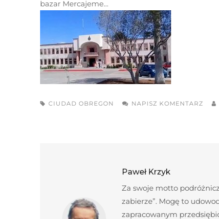
bazar Mercajeme…
CIUDAD OBREGON
NAPISZ KOMENTARZ
Paweł Krzyk
Za swoje motto podróżnicze
zabierze”. Mogę to udowod
zapracowanym przedsiębior