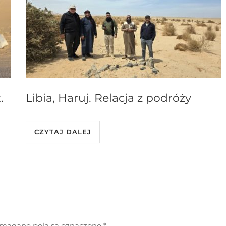
.
Libia, Haruj. Relacja z podróży
CZYTAJ DALEJ
agane pola są oznaczone
*